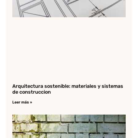
Arquitectura sostenible: materiales y sistemas
de construccion
Leer más »
El
la
ar