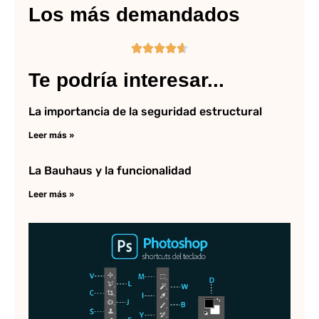
Los más demandados





Te podría interesar...
La importancia de la seguridad estructural
Leer más »
La Bauhaus y la funcionalidad
Leer más »
C
ba
Ph
Lee