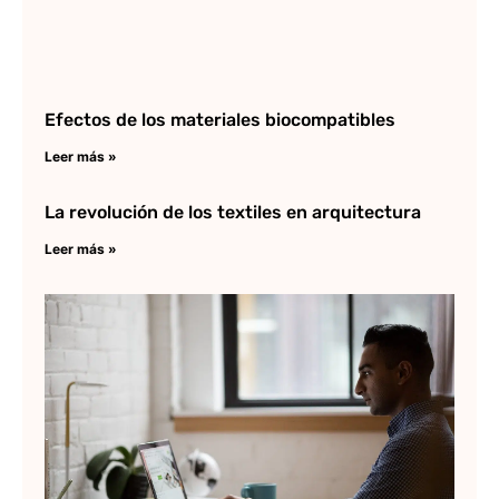
Efectos de los materiales biocompatibles
Leer más »
La revolución de los textiles en arquitectura
Leer más »
C
ut
Au
3
Lee