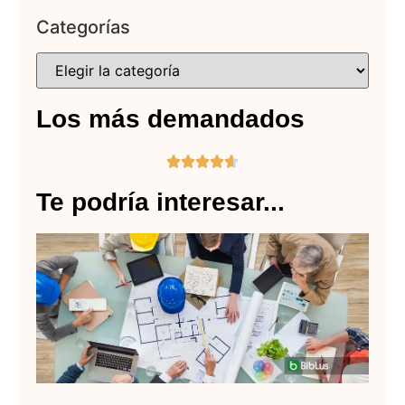
Categorías
Los más demandados





Te podría interesar...
Do
pa
pr
ba
Lee