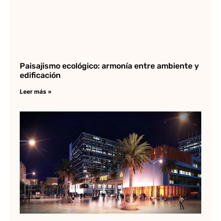
Paisajismo ecológico: armonía entre ambiente y
edificación
Leer más »
Il
en
Lee