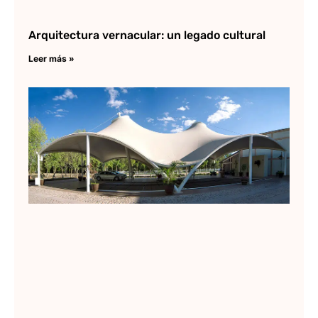
Arquitectura vernacular: un legado cultural
Leer más »
Ar
tex
Lee