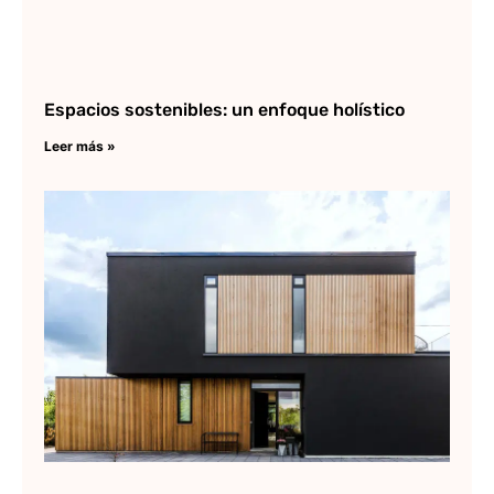
Espacios sostenibles: un enfoque holístico
Leer más »
Ar
Pl
de
ar
Lee