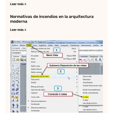
Leer más »
Normativas de incendios en la arquitectura
moderna
Leer más »
C
de
Rh
Lee