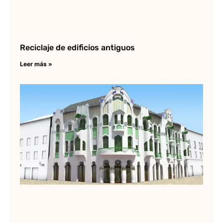
Reciclaje de edificios antiguos
Leer más »
Ar
mo
Lee