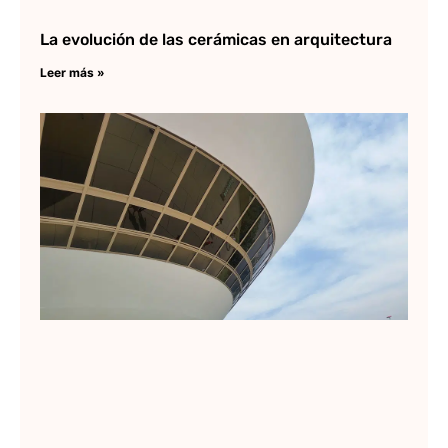
La evolución de las cerámicas en arquitectura
Leer más »
Os
Ni
El
ar
de
cu
Lee