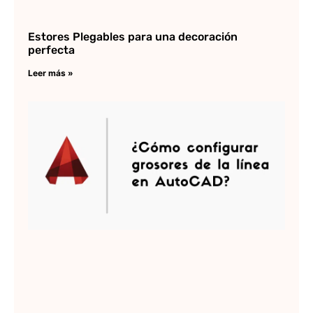
Estores Plegables para una decoración
perfecta
Leer más »
C
co
lo
gr
de
en
Au
Lee