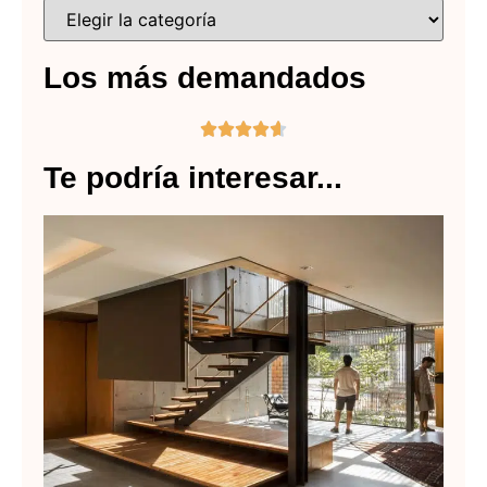
Los más demandados





Te podría interesar...
Re
Ar
y 
Lee