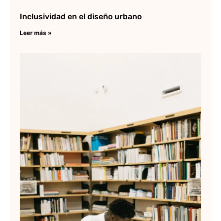
Inclusividad en el diseño urbano
Leer más »
Lo
me
li
ar
Lee