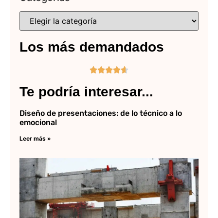
Los más demandados





Te podría interesar...
Diseño de presentaciones: de lo técnico a lo
emocional
Leer más »
Lo
ma
en
ar
Lee