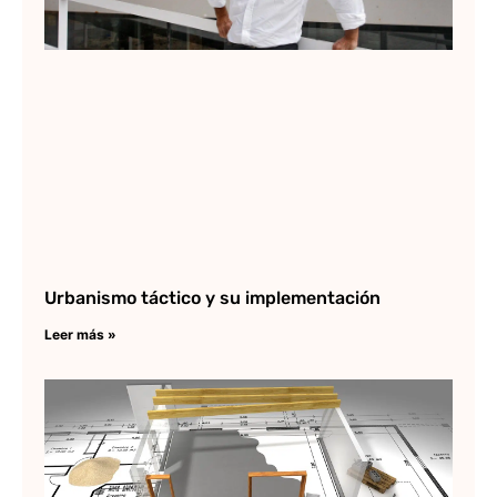
Le
»
Urbanismo táctico y su implementación
Leer más »
Ar
y 
Lee