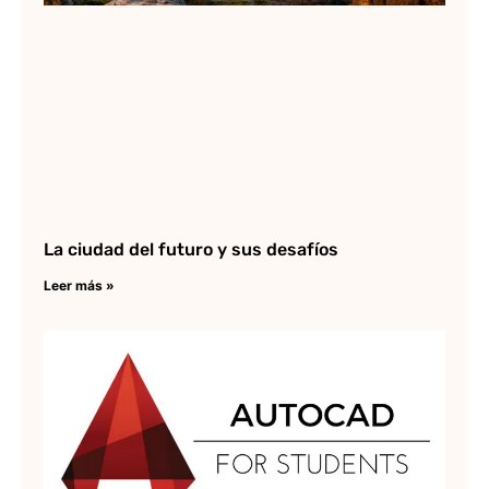
La ciudad del futuro y sus desafíos
Leer más »
Re
li
de
Au
St
Lee