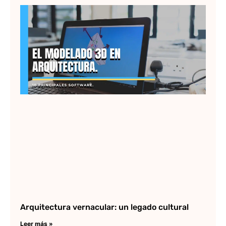
El
3D
Ar
y 
pr
so
Lee
Arquitectura vernacular: un legado cultural
Leer más »