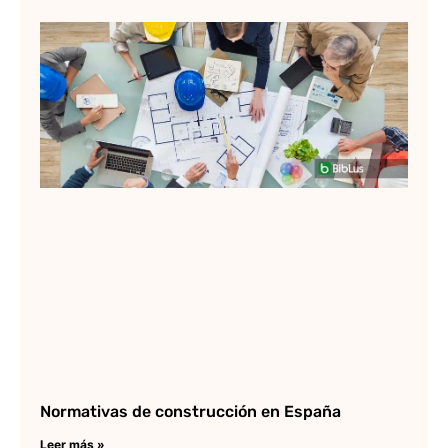
Do
pa
pr
ba
Lee
Normativas de construcción en España
Leer más »