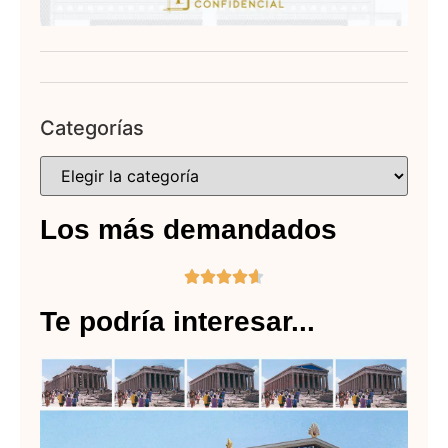
Categorías
Los más demandados





Te podría interesar...
Ca
y l
Ac
de