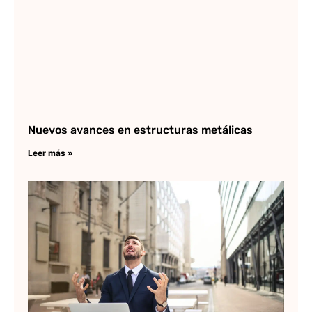
Nuevos avances en estructuras metálicas
Leer más »
¿
qu
te
ve
es
al
en
en
?