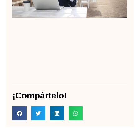
Lee
¡Compártelo!