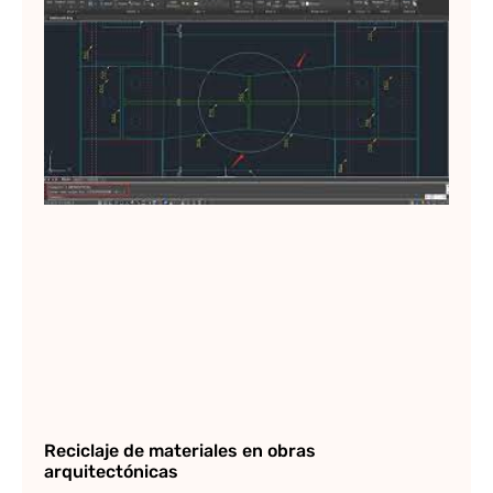
al
a 
pa
2
Lee
Reciclaje de materiales en obras
arquitectónicas