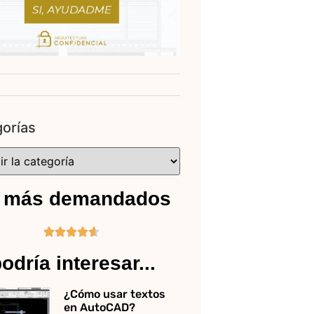
orías
 más demandados





odría interesar...
¿Cómo usar textos
en AutoCAD?