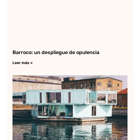
Barroco: un despliegue de opulencia
Leer más »
Ar
de
co
ma
Lee