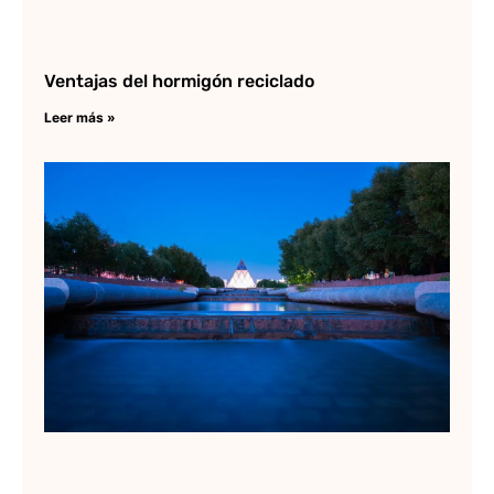
Ventajas del hormigón reciclado
Leer más »
No
Fo
Hé
la 
te
Lee