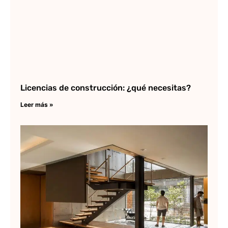
Licencias de construcción: ¿qué necesitas?
Leer más »
Re
Ar
y 
Lee