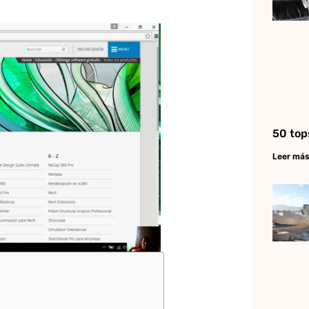
50 top
Leer más