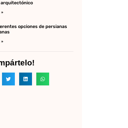
 arquitectónico
 »
ferentes opciones de persianas
anas
 »
mpártelo!