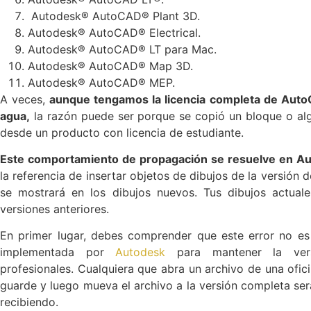
Autodesk® AutoCAD® Plant 3D.
Autodesk® AutoCAD® Electrical.
Autodesk® AutoCAD® LT para Mac.
Autodesk® AutoCAD® Map 3D.
Autodesk® AutoCAD® MEP.
A veces,
aunque tengamos la licencia completa de Aut
agua,
la razón puede ser porque se copió un bloque o algú
desde un producto con licencia de estudiante.
Este comportamiento de propagación se resuelve en A
la referencia de insertar objetos de dibujos de la versión d
se mostrará en los dibujos nuevos. Tus dibujos actual
versiones anteriores.
En primer lugar, debes comprender que este error no es
implementada por
Autodesk
para mantener la vers
profesionales. Cualquiera que abra un archivo de una ofici
guarde y luego mueva el archivo a la versión completa ser
recibiendo.