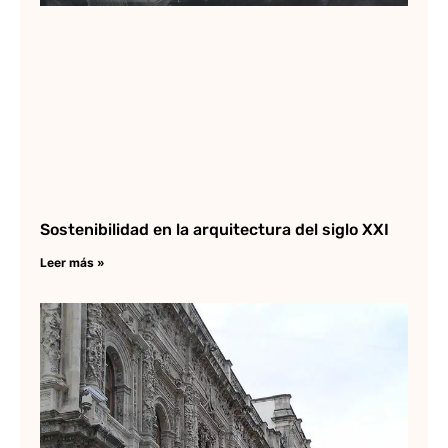
Sostenibilidad en la arquitectura del siglo XXI
Leer más »
Di
Ri
es
pl
Lee