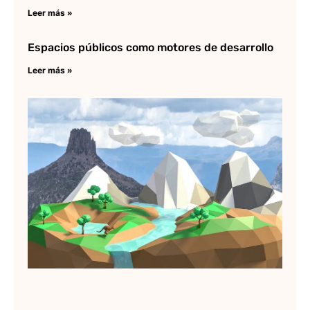
Leer más »
Espacios públicos como motores de desarrollo
Leer más »
C
ha
Re
es
ma
Lee