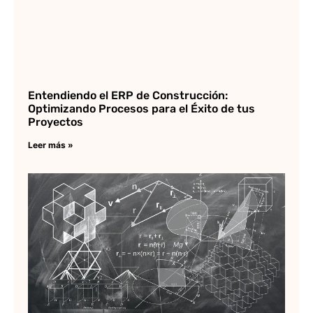
Entendiendo el ERP de Construcción:
Optimizando Procesos para el Éxito de tus
Proyectos
Leer más »
Cá
es
Di
pl
ci
ge
Lee