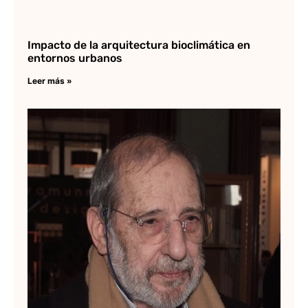
Impacto de la arquitectura bioclimática en
entornos urbanos
Leer más »
Ál
y 
mi
Lee