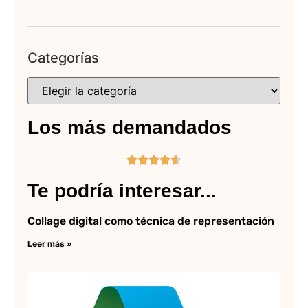
Categorías
Los más demandados





Te podría interesar...
Collage digital como técnica de representación
Leer más »
C
cr
cu