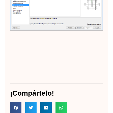
en
Lee
¡Compártelo!