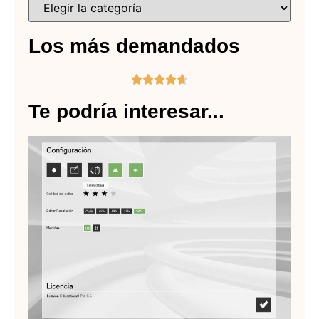
Los más demandados





Te podría interesar...
Co
de
Lee